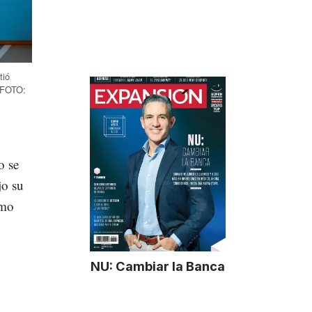
tió
(FOTO:
o se
jo su
omo
NU: Cambiar la Banca