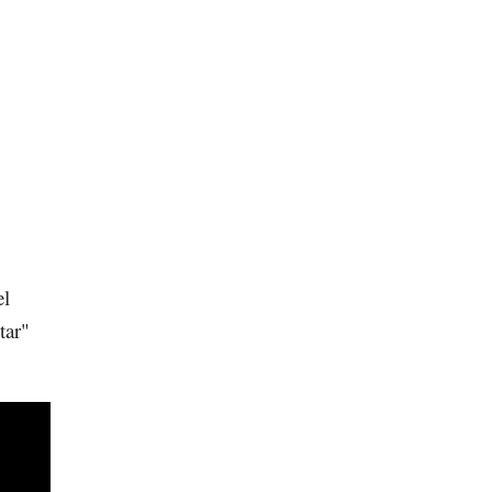
el
tar"