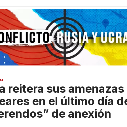
AL
a reitera sus amenazas
eares en el último día d
erendos” de anexión