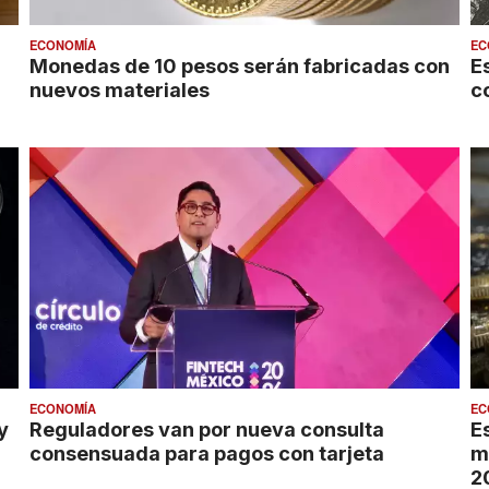
ECONOMÍA
EC
Monedas de 10 pesos serán fabricadas con
E
nuevos materiales
c
ECONOMÍA
EC
y
Reguladores van por nueva consulta
E
consensuada para pagos con tarjeta
m
2