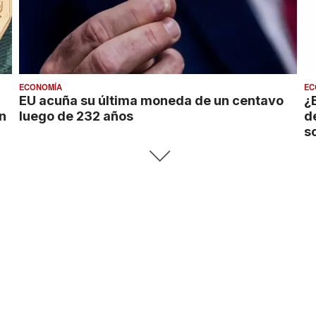
ECONOMÍA
EC
EU acuña su última moneda de un centavo
¿
n
luego de 232 años
d
s