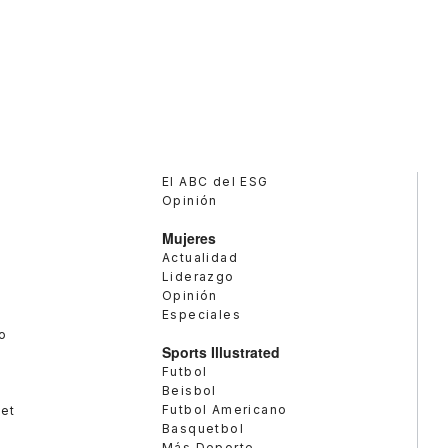
El ABC del ESG
Opinión
Mujeres
Actualidad
Liderazgo
Opinión
Especiales
o
Sports Illustrated
Futbol
Beisbol
Futbol Americano
met
Basquetbol
Más Deporte