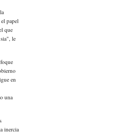
la
 el papel
el que
sia", le
nfoque
obierno
igue en
bo una
s
a inercia