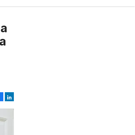
ia
ta
.
Facebook
LinkedIn