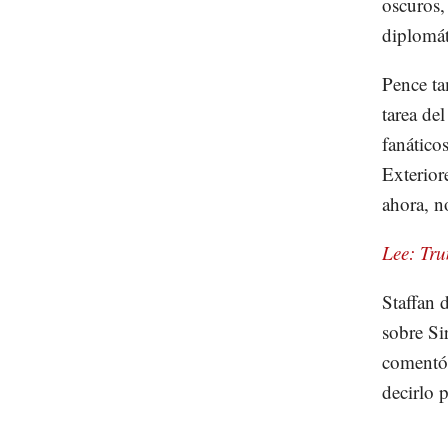
oscuros,
diplomá
Pence ta
tarea de
fanático
Exterior
ahora, n
Lee: Tru
Staffan 
sobre Si
comentó
decirlo 