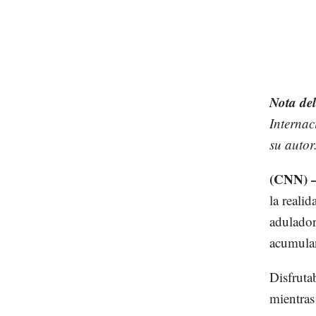
Nota del
Internac
su autor
(CNN)
la reali
adulador
acumula
Disfruta
mientras