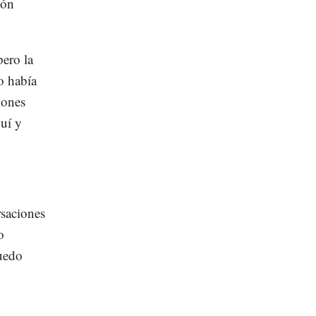
ión
pero la
o había
iones
uí y
rsaciones
o
uedo