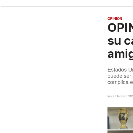
OPINIÓN
OPIN
su c
ami
Estados Un
puede ser 
complica el
lun 27 febrero 2