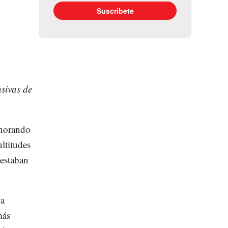
sivas de
gnorando
ltitudes
 estaban
da
más