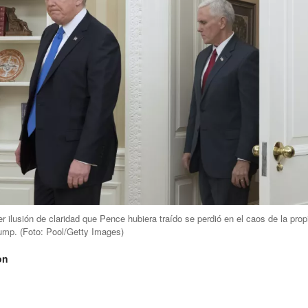
r ilusión de claridad que Pence hubiera traído se perdió en el caos de la prop
rump.
(Foto:
Pool/Getty Images
)
on