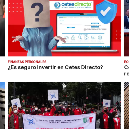
FINANZAS PERSONALES
EC
¿Es seguro invertir en Cetes Directo?
C
r