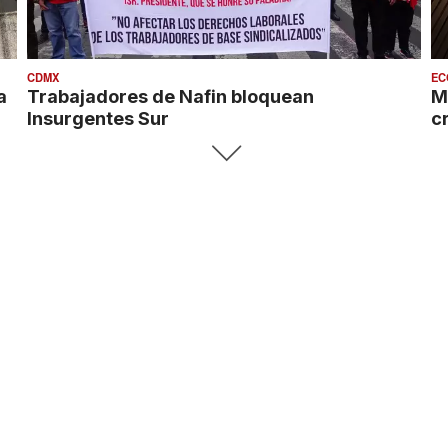
CDMX
EC
a
Trabajadores de Nafin bloquean
M
Insurgentes Sur
c