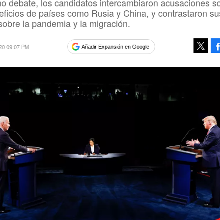
mo debate, los candidatos intercambiaron acusaciones s
neficios de países como Rusia y China, y contrastaron su
sobre la pandemia y la migración.
020 09:07 PM
Añadir Expansión en Google
Tweet