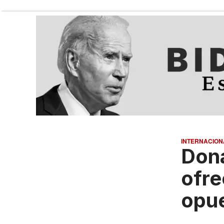
INTERNACION
Dona
ofre
opu