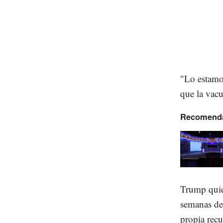
"Lo estamo
que la vac
Recomend
Trump quien
semanas des
propia rec