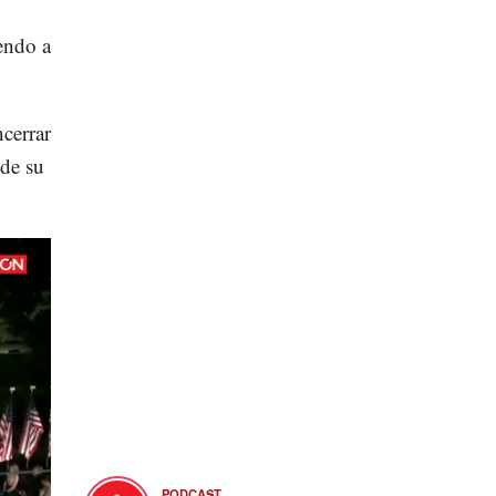
endo a
cerrar
 de su
PODCAST