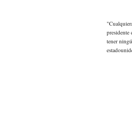
"Cualquiera
presidente
tener ning
estadounide