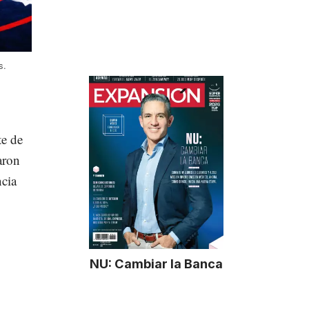
s.
te de
aron
ncia
NU: Cambiar la Banca