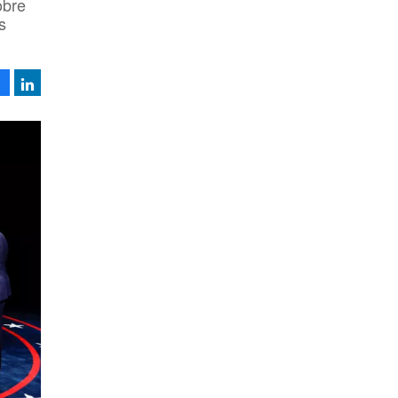
obre
s
Facebook
LinkedIn