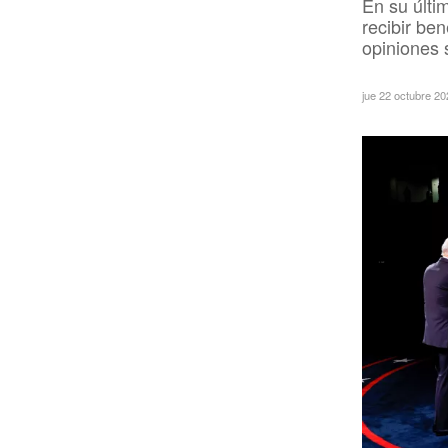
En su últi
recibir be
opiniones 
jue 22 octubre 2