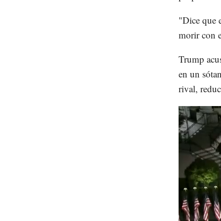
"Dice que 
morir con e
Trump acusó
en un sótan
rival, redu