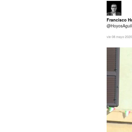
Francisco H
@HoyosAguil
vie 08 mayo 202