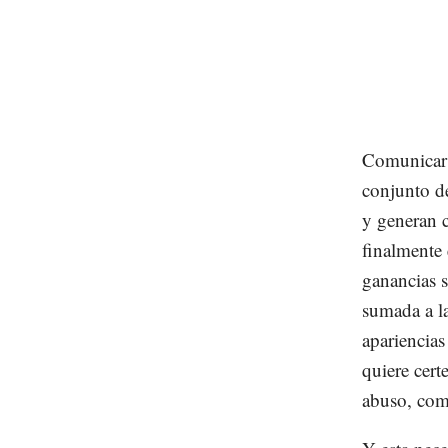
Comunicar 
conjunto de
y generan c
finalmente
ganancias s
sumada a la
apariencias
quiere cert
abuso, como