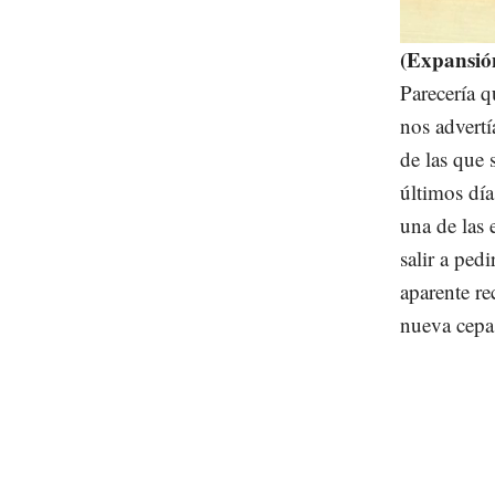
Unmute
(Expansió
Parecería 
nos advertí
de las que 
últimos día
una de las 
salir a ped
aparente re
nueva cepa 