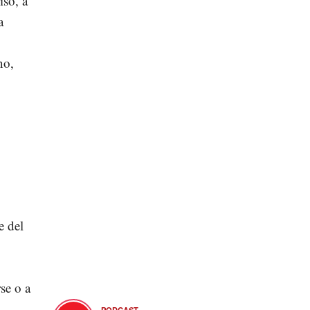
iso, a
a
no,
e del
se o a
PODCAST