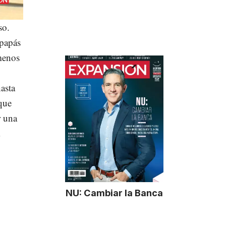
so.
 papás
 menos
asta
 que
r una
NU: Cambiar la Banca