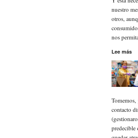
Y esta nece
nuestro mer
otros, aun
consumidore
nos permita
Lee más
Tomemos, p
contacto di
(gestionar
predecible 
quedar atra