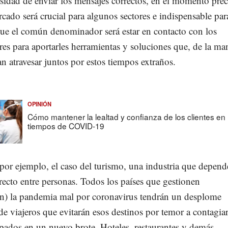
sidad de enviar los mensajes correctos, en el momento prec
cado será crucial para algunos sectores e indispensable par
que el común denominador será estar en contacto con los
s para aportarles herramientas y soluciones que, de la ma
n atravesar juntos por estos tiempos extraños.
OPINIÓN
Cómo mantener la lealtad y confianza de los clientes en
tiempos de COVID-19
or ejemplo, el caso del turismo, una industria que depend
recto entre personas. Todos los países que gestionen
on) la pandemia mal por coronavirus tendrán un desplome
de viajeros que evitarán esos destinos por temor a contagiar
pados en un nuevo brote. Hoteles, restaurantes y demás