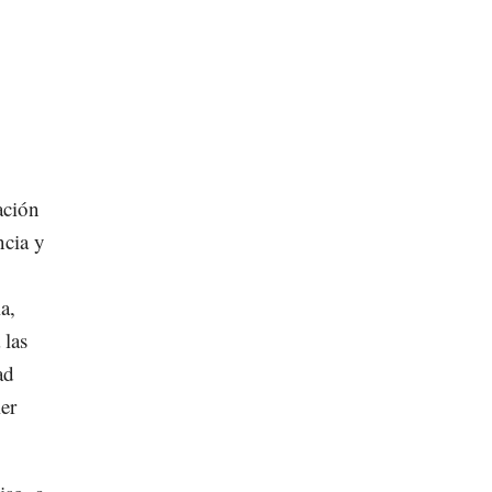
ación
ncia y
a,
 las
ad
er