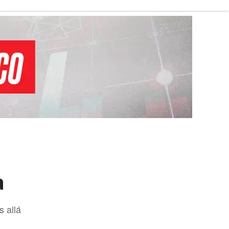
a
s allá