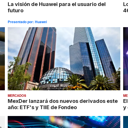
La visión de Huawei para el usuario del
L
futuro
4
Presentado por:
Huawei
MERCADOS
ME
MexDer lanzará dos nuevos derivados este
E
año: ETF's y TIIE de Fondeo
y