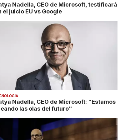
atya Nadella, CEO de Microsoft, testificará
 el juicio EU vs Google
CNOLOGÍA
atya Nadella, CEO de Microsoft: "Estamos
reando las olas del futuro"