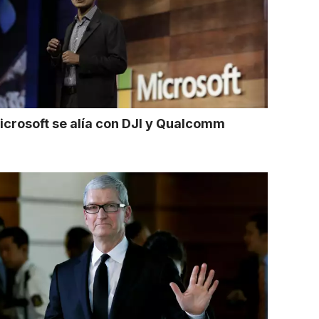
icrosoft se alía con DJI y Qualcomm