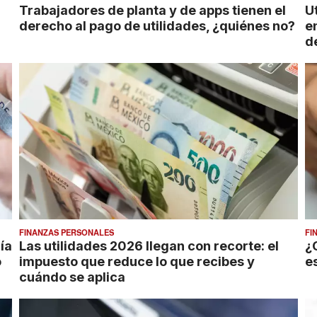
Trabajadores de planta y de apps tienen el
U
derecho al pago de utilidades, ¿quiénes no?
e
d
FINANZAS PERSONALES
FI
ía
Las utilidades 2026 llegan con recorte: el
¿
o
impuesto que reduce lo que recibes y
es
cuándo se aplica