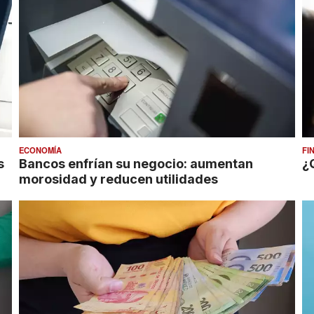
ECONOMÍA
FI
s
Bancos enfrían su negocio: aumentan
¿
morosidad y reducen utilidades