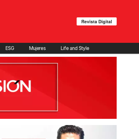
Revista Digital
ESG
Mujeres
Life and Style