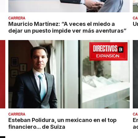
CARRERA
CA
Mauricio Martínez: “A veces el miedo a
U
dejar un puesto impide ver más aventuras”
CARRERA
CA
Esteban Polidura, un mexicano en el top
E
financiero... de Suiza
a