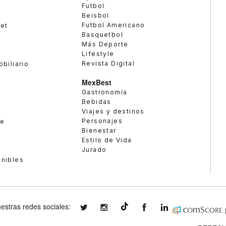
Futbol
Beisbol
Futbol Americano
met
Basquetbol
Más Deporte
Lifestyle
Revista Digital
obiliario
MexBest
Gastronomía
Bebidas
Viajes y destinos
Personajes
te
Bienestar
Estilo de Vida
Jurado
enibles
estras redes sociales:
expansionmx
expansionmx
ExpansionMex
expansion
@expansion.mx