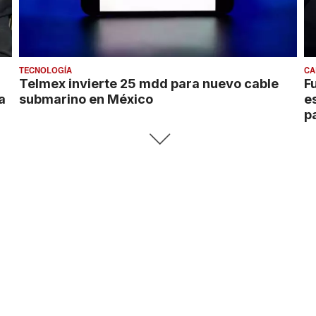
TECNOLOGÍA
CA
Telmex invierte 25 mdd para nuevo cable
F
a
submarino en México
e
p