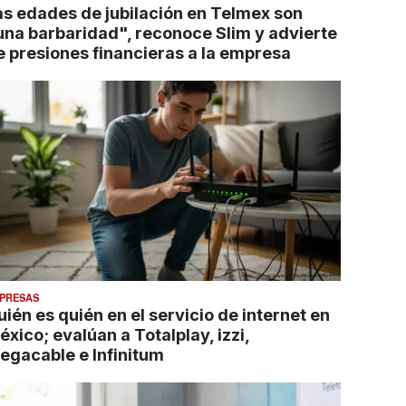
as edades de jubilación en Telmex son
una barbaridad", reconoce Slim y advierte
e presiones financieras a la empresa
PRESAS
ién es quién en el servicio de internet en
xico; evalúan a Totalplay, izzi,
egacable e Infinitum