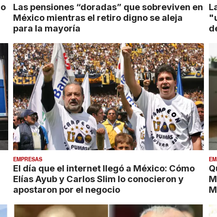
ro
Las pensiones “doradas” que sobreviven en
L
México mientras el retiro digno se aleja
"
para la mayoría
d
EMPRESAS
EM
El día que el internet llegó a México: Cómo
Qu
Elías Ayub y Carlos Slim lo conocieron y
Mé
apostaron por el negocio
M