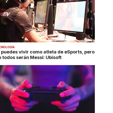
CNOLOGÍA
í puedes vivir como atleta de eSports, pero
o todos serán Messi: Ubisoft