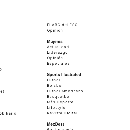
El ABC del ESG
Opinión
Mujeres
Actualidad
Liderazgo
Opinión
Especiales
o
Sports Illustrated
Futbol
Beisbol
Futbol Americano
met
Basquetbol
Más Deporte
Lifestyle
Revista Digital
obiliario
MexBest
Gastronomía