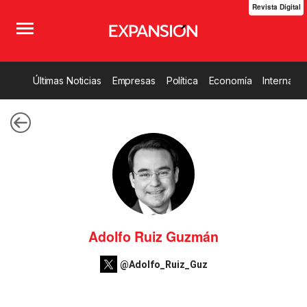
Revista Digital
Últimas Noticias
Empresas
Política
Economía
Internacio
Adolfo Ruiz Guzmán
@Adolfo_Ruiz_Guz