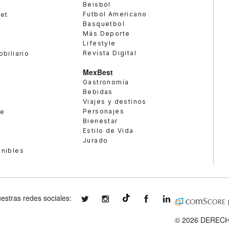
Beisbol
Futbol Americano
met
Basquetbol
Más Deporte
Lifestyle
Revista Digital
obiliario
MexBest
Gastronomía
Bebidas
Viajes y destinos
Personajes
te
Bienestar
Estilo de Vida
Jurado
enibles
estras redes sociales:
expansionmx
expansionmx
ExpansionMex
expansion
@expansion.mx
© 2026 DERECH