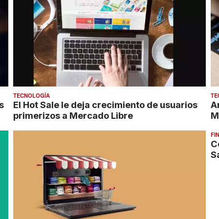
TECNOLOGÍA
TE
s
El Hot Sale le deja crecimiento de usuarios
A
primerizos a Mercado Libre
M
FI
C
S