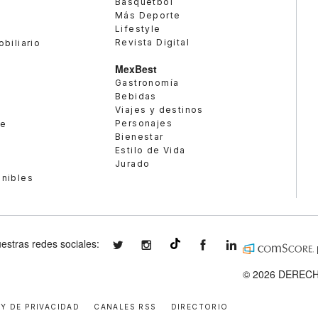
Basquetbol
Más Deporte
Lifestyle
Revista Digital
obiliario
MexBest
Gastronomía
Bebidas
Viajes y destinos
Personajes
te
Bienestar
Estilo de Vida
Jurado
enibles
estras redes sociales:
expansionmx
expansionmx
ExpansionMex
expansion
@expansion.mx
© 2026 DERECH
 Y DE PRIVACIDAD
CANALES RSS
DIRECTORIO