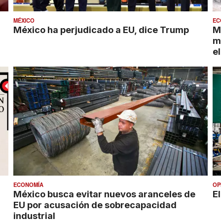
MÉXICO
EC
México ha perjudicado a EU, dice Trump
M
m
e
ECONOMÍA
OP
México busca evitar nuevos aranceles de
E
EU por acusación de sobrecapacidad
industrial