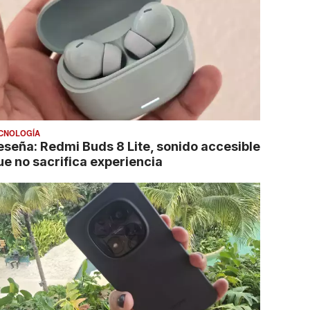
CNOLOGÍA
eseña: Redmi Buds 8 Lite, sonido accesible
ue no sacrifica experiencia