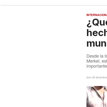
INTERNACION
¿Qué
hech
mund
Desde la t
Merkel, es
importante
dom 26 diciembr