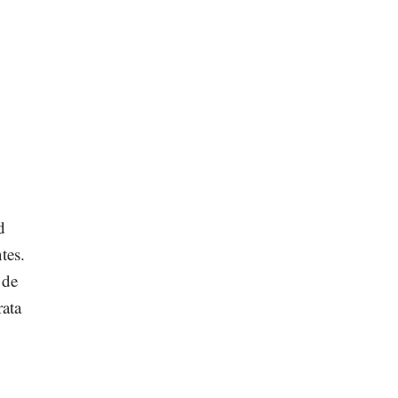
d
tes.
 de
ata