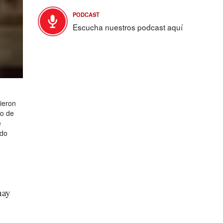
PODCAST
Escucha nuestros podcast aquí
20 de enero: toma de posesión de Joe Biden y Kamala
ieron
En medio de fuertes medidas de seguridad y sin público prese
ro de
toma posesión como el presidente 46 de Estados Unidos. Pero q
e
vicepresidenta, Kamala Harris, que se convirtió en la primera 
ido
afrodescendiente en ocupar este cargo.
FOTO: Getty Images/Rob Carr
hay