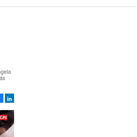
ngela
más
Facebook
LinkedIn