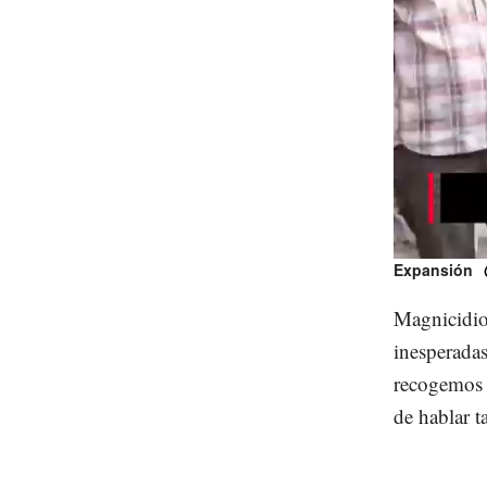
Unmute
Expansión
Magnicidios
inesperada
recogemos 
de hablar 