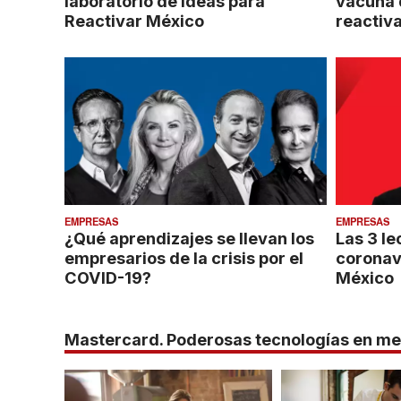
laboratorio de ideas para
vacuna 
Reactivar México
reactiv
EMPRESAS
EMPRESAS
¿Qué aprendizajes se llevan los
Las 3 le
empresarios de la crisis por el
coronav
COVID-19?
México
Mastercard. Poderosas tecnologías en medi