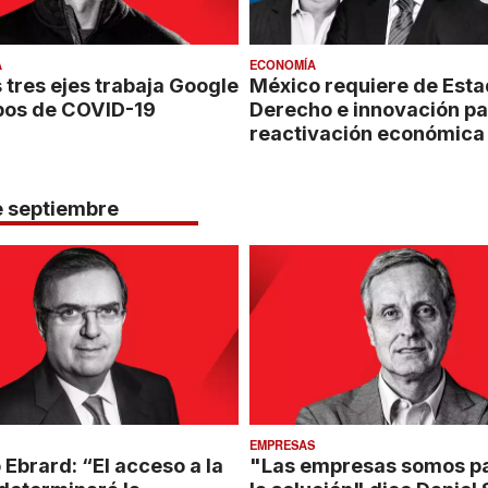
A
ECONOMÍA
 tres ejes trabaja Google
México requiere de Esta
pos de COVID-19
Derecho e innovación pa
reactivación económica
de septiembre
EMPRESAS
Ebrard: “El acceso a la
"Las empresas somos pa