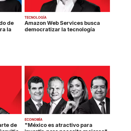
TECNOLOGÍA
do de
Amazon Web Services busca
ra la
democratizar la tecnología
ECONOMÍA
rte de
"México es atractivo para