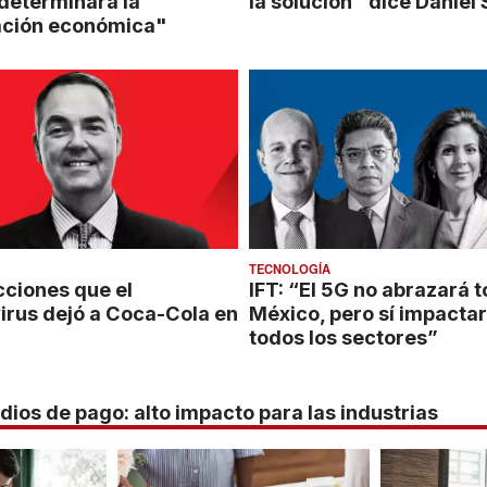
determinará la
la solución" dice Daniel 
ación económica"
TECNOLOGÍA
cciones que el
IFT: “El 5G no abrazará 
irus dejó a Coca-Cola en
México, pero sí impactar
todos los sectores”
os de pago: alto impacto para las industrias