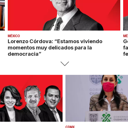
MÉXICO
MÉ
Lorenzo Córdova: “Estamos viviendo
G
momentos muy delicados para la
f
democracia”
f
CDMX