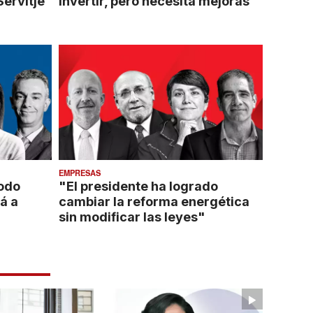
Servitje
invertir, pero necesita mejoras"
EMPRESAS
todo
"El presidente ha logrado
á a
cambiar la reforma energética
sin modificar las leyes"