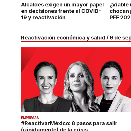
Alcaldes exigen un mayor papel
¿Viable 
en decisiones frente al COVID-
chocan p
19 y reactivación
PEF 202
Reactivación económica y salud / 9 de se
EMPRESAS
#ReactivarMéxico: 8 pasos para salir
(rápidamente) de la crisis