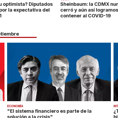
u optimista? Diputados
Sheinbaum: la CDMX nu
or la expectativa del
cerró y aún así logramo
1
contener al COVID-19
ptiembre
ECONOMÍA
IN
"El sistema financiero es parte de la
¿
solución a la crisis"
b